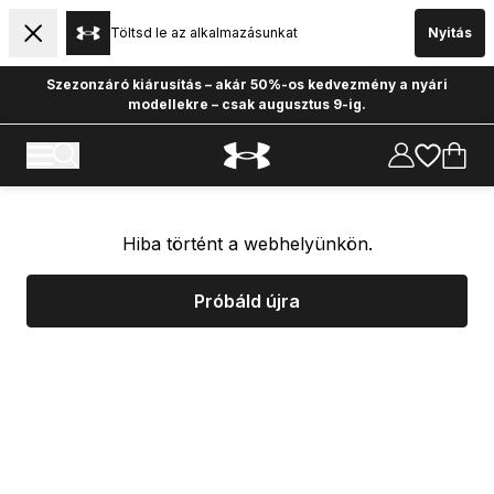
Töltsd le az alkalmazásunkat
Nyitás
Szezonzáró kiárusítás – akár 50%-os kedvezmény a nyári
modellekre – csak augusztus 9-ig.
Hiba történt a webhelyünkön.
Próbáld újra