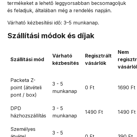
termékeket a lehető leggyorsabban becsomagoljuk
és feladjuk, általában még a rendelés napján.
Várható kézbesítési idő: 3–5 munkanap.
Szállítási módok és díjak
Nem
Várható
Regisztrált
Szállítási mód
regisztr
kézbesítés
vásárlók
vásárló
Packeta Z-
3 - 5
point (átvételi
0 Ft
1690 Ft
munkanap
pont / box)
DPD
3 - 5
1490 Ft
1490 Ft
házhozszállítás
munkanap
Személyes
3 - 5
átvétel
0 Ft
390 Ft