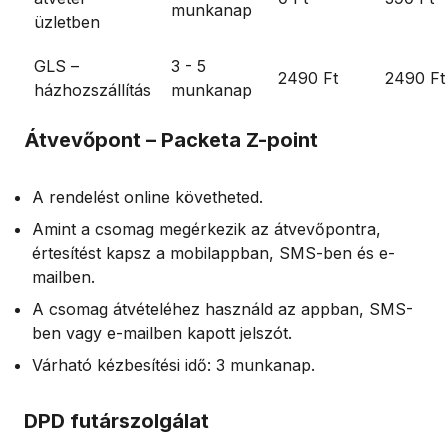
munkanap
üzletben
GLS –
3 - 5
2490 Ft
2490 Ft
házhozszállítás
munkanap
Átvevőpont – Packeta Z-point
A rendelést online követheted.
Amint a csomag megérkezik az átvevőpontra,
értesítést kapsz a mobilappban, SMS-ben és e-
mailben.
A csomag átvételéhez használd az appban, SMS-
ben vagy e-mailben kapott jelszót.
Várható kézbesítési idő: 3 munkanap.
DPD futárszolgálat