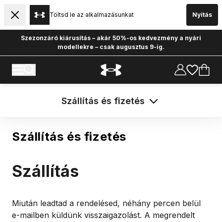
Töltsd le az alkalmazásunkat
Nyitás
Szezonzáró kiárusítás – akár 50%-os kedvezmény a nyári
modellekre – csak augusztus 9-ig.
Szállítás és fizetés
Szállítás és fizetés
Szállítás
Miután leadtad a rendelésed, néhány percen belül
e-mailben küldünk visszaigazolást. A megrendelt