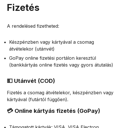
Fizetés
A rendelésed fizetheted:
Készpénzben vagy kártyával a csomag
átvételekor (utánvét)
GoPay online fizetési portálon keresztül
(bankkártyás online fizetés vagy gyors átutalás)
💵 Utánvét (COD)
Fizetés a csomag átvételekor, készpénzben vagy
kártyával (futártól függően).
💳 Online kártyás fizetés (GoPay)
Támogatott kártyák: VISA, VISA Electron,