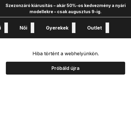
Szezonzáró kiárusítás – akár 50%-os kedvezmény a nyári
modellekre – csak augusztus 9-ig.
i
Női
Gyerekek
Outlet
nológiák és kollekciók
Hiba történt a webhelyünkön.
Próbáld újra