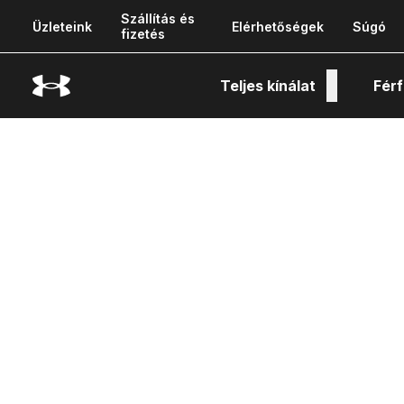
Szállítás és
Üzleteink
Elérhetőségek
Súgó
fizetés
Teljes kínálat
Férf
Tech