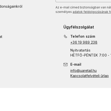
jdonságainkról
Az e-mail címed biztonságban van nál
személyes
adatok feldolgozásának fel
Ügyfélszolgálat
Telefon szám
at
+36 19 989 238
Nyitvatartás
HÉTFŐ
-
PÉNTEK
7:00 - 
E-mail
info@uaretail.hu
Kapcsolatfelvételi űrlap