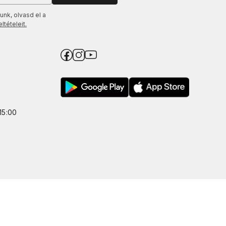
unk, olvasd el a
tételeit.
15:00