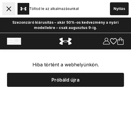
Töltsd le az alkalmazásunkat
Nyitás
Szezonzáró kiárusítás – akár 50%-os kedvezmény a nyári
modellekre – csak augusztus 9-ig.
Hiba történt a webhelyünkön.
Próbáld újra