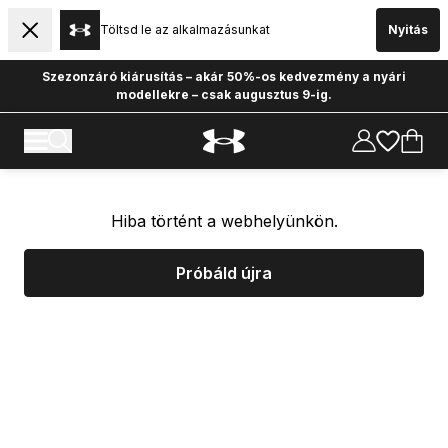
Töltsd le az alkalmazásunkat
Nyitás
Szezonzáró kiárusítás – akár 50%-os kedvezmény a nyári
modellekre – csak augusztus 9-ig.
Hiba történt a webhelyünkön.
Próbáld újra