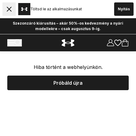
Töltsd le az alkalmazásunkat
Nyitás
Szezonzáró kiárusítás – akár 50%-os kedvezmény a nyári
modellekre – csak augusztus 9-ig.
Hiba történt a webhelyünkön.
Próbáld újra