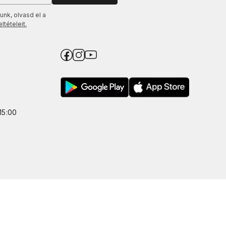
unk, olvasd el a
tételeit.
15:00