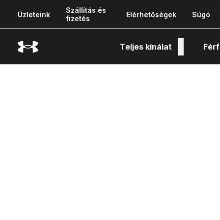
Szállítás és
Üzleteink
Elérhetőségek
Súgó
fizetés
Teljes kínálat
Férf
Tech