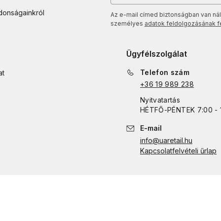
jdonságainkról
Az e-mail címed biztonságban van nál
személyes
adatok feldolgozásának fel
Ügyfélszolgálat
Telefon szám
at
+36 19 989 238
Nyitvatartás
HÉTFŐ
-
PÉNTEK
7:00 - 
E-mail
info@uaretail.hu
Kapcsolatfelvételi űrlap