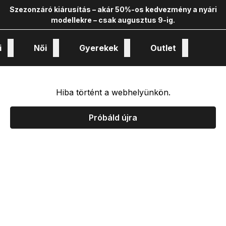
Szezonzáró kiárusítás – akár 50%-os kedvezmény a nyári
modellekre – csak augusztus 9-ig.
i
Női
Gyerekek
Outlet
nológiák és kollekciók
Hiba történt a webhelyünkön.
Próbáld újra