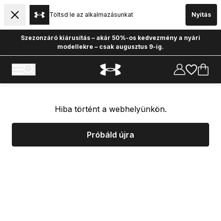
Töltsd le az alkalmazásunkat
Nyitás
Szezonzáró kiárusítás – akár 50%-os kedvezmény a nyári
modellekre – csak augusztus 9-ig.
Hiba történt a webhelyünkön.
Próbáld újra