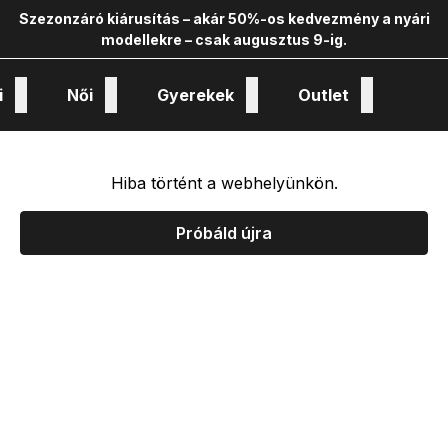
Szezonzáró kiárusítás – akár 50%-os kedvezmény a nyári
modellekre – csak augusztus 9-ig.
i
Női
Gyerekek
Outlet
nológiák és kollekciók
Hiba történt a webhelyünkön.
Próbáld újra