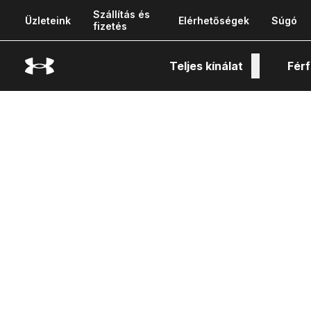
Szállítás és
Üzleteink
Elérhetőségek
Súgó
fizetés
Teljes kínálat
Férf
Tech