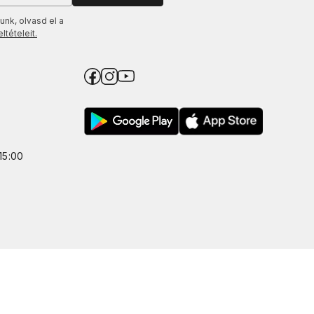
unk, olvasd el a
tételeit.
15:00