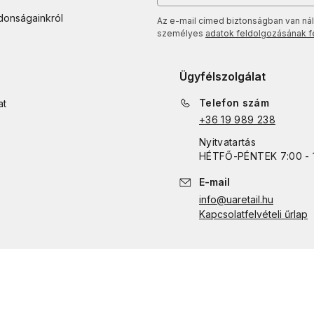
jdonságainkról
Az e-mail címed biztonságban van nál
személyes
adatok feldolgozásának fel
Ügyfélszolgálat
Telefon szám
at
+36 19 989 238
Nyitvatartás
HÉTFŐ
-
PÉNTEK
7:00 - 
E-mail
info@uaretail.hu
Kapcsolatfelvételi űrlap