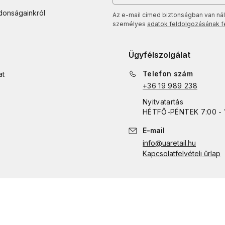
jdonságainkról
Az e-mail címed biztonságban van nál
személyes
adatok feldolgozásának fel
Ügyfélszolgálat
Telefon szám
at
+36 19 989 238
Nyitvatartás
HÉTFŐ
-
PÉNTEK
7:00 - 
E-mail
info@uaretail.hu
Kapcsolatfelvételi űrlap