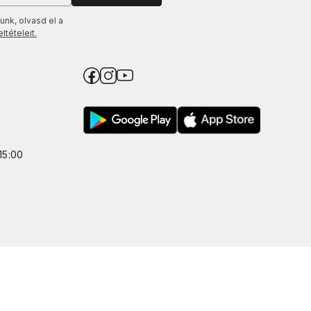
unk, olvasd el a
tételeit.
15:00