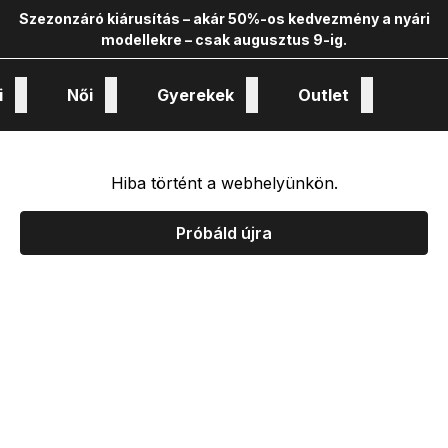
Szezonzáró kiárusítás – akár 50%-os kedvezmény a nyári
modellekre – csak augusztus 9-ig.
i
Női
Gyerekek
Outlet
nológiák és kollekciók
Hiba történt a webhelyünkön.
Próbáld újra