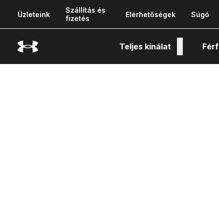
Szállítás és
Üzleteink
Elérhetőségek
Súgó
fizetés
Teljes kínálat
Férf
Tech