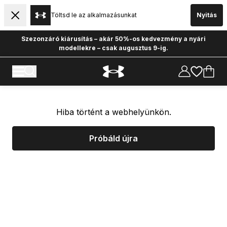
Töltsd le az alkalmazásunkat
Nyitás
Szezonzáró kiárusítás – akár 50%-os kedvezmény a nyári
modellekre – csak augusztus 9-ig.
Hiba történt a webhelyünkön.
Próbáld újra