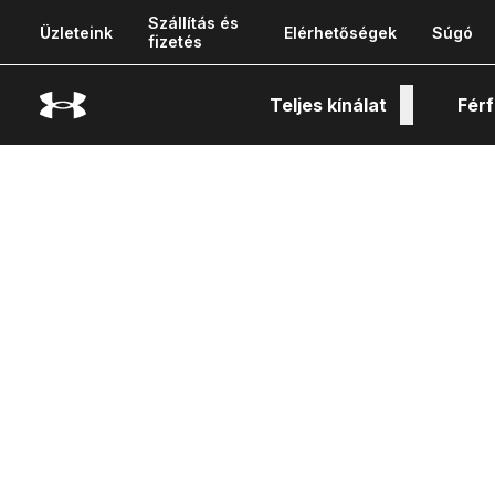
Szállítás és
Üzleteink
Elérhetőségek
Súgó
fizetés
Teljes kínálat
Férf
Tech