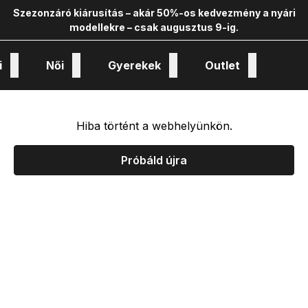
Szezonzáró kiárusítás – akár 50%-os kedvezmény a nyári
modellekre – csak augusztus 9-ig.
i
Női
Gyerekek
Outlet
nológiák és kollekciók
Hiba történt a webhelyünkön.
Próbáld újra