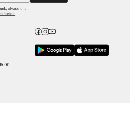
unk, olvasd el a
tételeit.
15:00