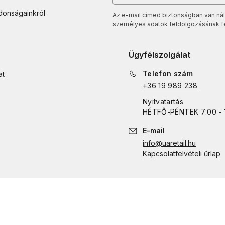
jdonságainkról
Az e-mail címed biztonságban van nál
személyes
adatok feldolgozásának fel
Ügyfélszolgálat
Telefon szám
at
+36 19 989 238
Nyitvatartás
HÉTFŐ
-
PÉNTEK
7:00 - 
E-mail
info@uaretail.hu
Kapcsolatfelvételi űrlap