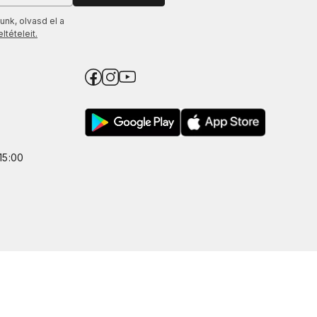
unk, olvasd el a
tételeit.
15:00