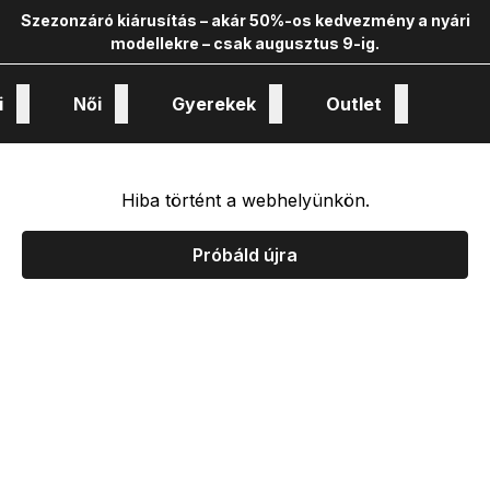
Szezonzáró kiárusítás – akár 50%-os kedvezmény a nyári
modellekre – csak augusztus 9-ig.
i
Női
Gyerekek
Outlet
nológiák és kollekciók
Hiba történt a webhelyünkön.
Próbáld újra