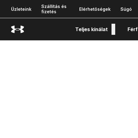
Szállítás és
Üzleteink
Elérhetőségek
Súgó
fizetés
Teljes kínálat
Férf
Tech