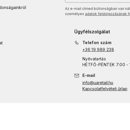
jdonságainkról
Az e-mail címed biztonságban van nál
személyes
adatok feldolgozásának fel
Ügyfélszolgálat
Telefon szám
at
+36 19 989 238
Nyitvatartás
HÉTFŐ
-
PÉNTEK
7:00 - 
E-mail
info@uaretail.hu
Kapcsolatfelvételi űrlap