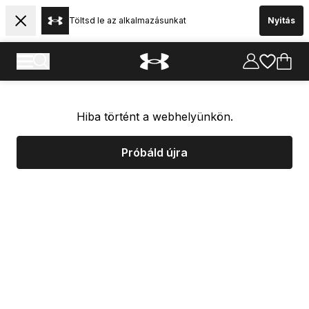
Töltsd le az alkalmazásunkat
Nyitás
Hiba történt a webhelyünkön.
Próbáld újra