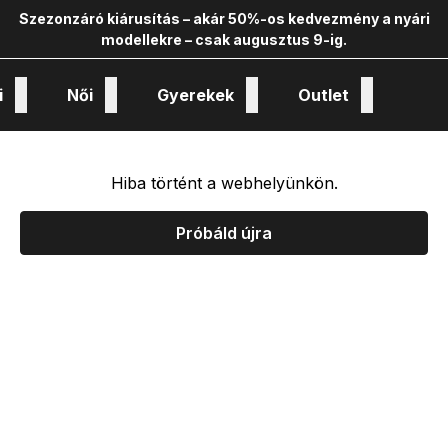
Szezonzáró kiárusítás – akár 50%-os kedvezmény a nyári
modellekre – csak augusztus 9-ig.
i
Női
Gyerekek
Outlet
nológiák és kollekciók
Hiba történt a webhelyünkön.
Próbáld újra