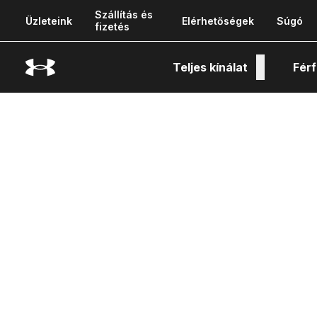
Szállítás és
Üzleteink
Elérhetőségek
Súgó
fizetés
Teljes kínálat
Férf
Tech