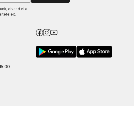
unk, olvasd el a
tételeit.
15:00