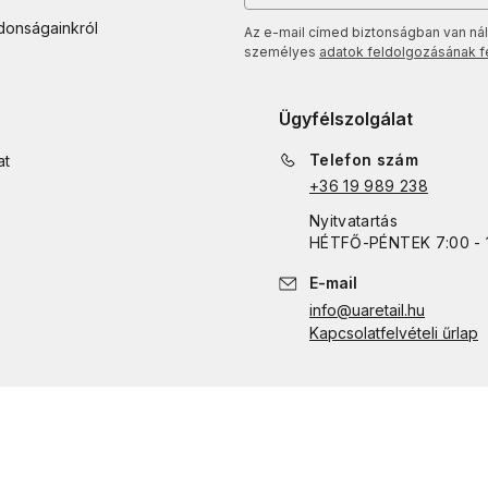
jdonságainkról
Az e-mail címed biztonságban van nál
személyes
adatok feldolgozásának fel
Ügyfélszolgálat
Telefon szám
at
+36 19 989 238
Nyitvatartás
HÉTFŐ
-
PÉNTEK
7:00 - 
E-mail
info@uaretail.hu
Kapcsolatfelvételi űrlap