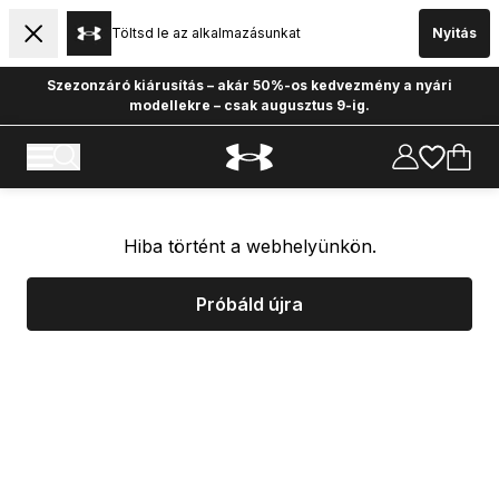
Töltsd le az alkalmazásunkat
Nyitás
Szezonzáró kiárusítás – akár 50%-os kedvezmény a nyári
modellekre – csak augusztus 9-ig.
Hiba történt a webhelyünkön.
Próbáld újra