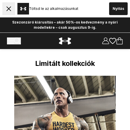
Töltsd le az alkalmazásunkat
Nyitás
Szezonzáró kiárusítás – akár 50%-os kedvezmény a nyári
modellekre – csak augusztus 9-ig.
Kollekciók és technológiák
Under Armour
Limitált kollekciók