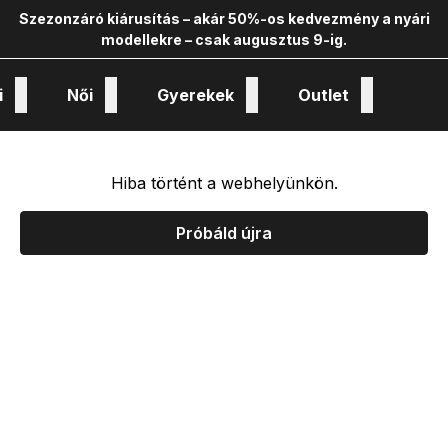
Szezonzáró kiárusítás – akár 50%-os kedvezmény a nyári
modellekre – csak augusztus 9-ig.
i
Női
Gyerekek
Outlet
nológiák és kollekciók
Hiba történt a webhelyünkön.
Próbáld újra