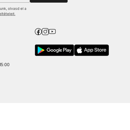
unk, olvasd el a
tételeit.
15:00