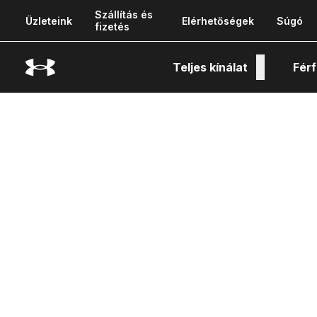
Szállítás és
Üzleteink
Elérhetőségek
Súgó
fizetés
Teljes kínálat
Férf
Tech