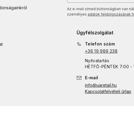
jdonságainkról
Az e-mail címed biztonságban van nál
személyes
adatok feldolgozásának fel
Ügyfélszolgálat
Telefon szám
at
+36 19 989 238
Nyitvatartás
HÉTFŐ
-
PÉNTEK
7:00 - 
E-mail
info@uaretail.hu
Kapcsolatfelvételi űrlap