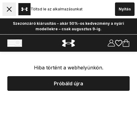
Töltsd le az alkalmazásunkat
Nyitás
Szezonzáró kiárusítás – akár 50%-os kedvezmény a nyári
modellekre – csak augusztus 9-ig.
Hiba történt a webhelyünkön.
Próbáld újra