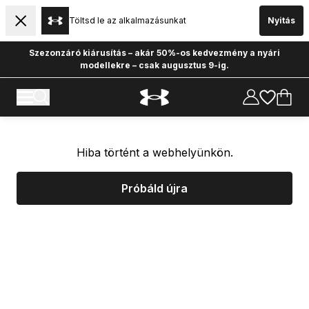
Töltsd le az alkalmazásunkat
Nyitás
Szezonzáró kiárusítás – akár 50%-os kedvezmény a nyári
modellekre – csak augusztus 9-ig.
Hiba történt a webhelyünkön.
Próbáld újra