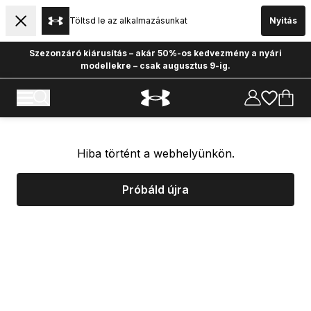
Töltsd le az alkalmazásunkat
Nyitás
Szezonzáró kiárusítás – akár 50%-os kedvezmény a nyári
modellekre – csak augusztus 9-ig.
Hiba történt a webhelyünkön.
Próbáld újra