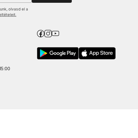
unk, olvasd el a
tételeit.
15:00