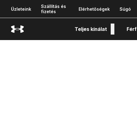
Szállítás és
Üzleteink
Elérhetőségek
Súgó
fizetés
Teljes kínálat
Férf
Tech