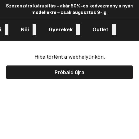
Szezonzáró kiárusítás – akár 50%-os kedvezmény a nyári
modellekre – csak augusztus 9-ig.
i
Női
Gyerekek
Outlet
nológiák és kollekciók
Hiba történt a webhelyünkön.
Próbáld újra