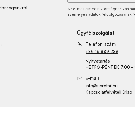
jdonságainkról
Az e-mail címed biztonságban van nál
személyes
adatok feldolgozásának fel
Ügyfélszolgálat
Telefon szám
at
+36 19 989 238
Nyitvatartás
HÉTFŐ
-
PÉNTEK
7:00 - 
E-mail
info@uaretail.hu
Kapcsolatfelvételi űrlap