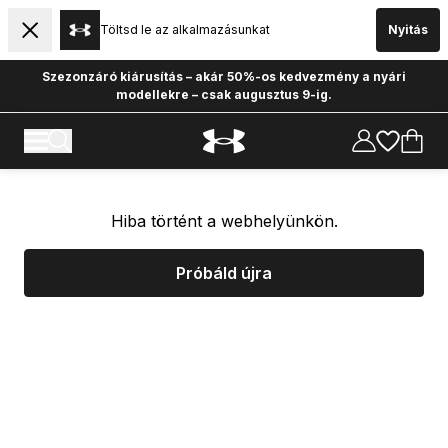
Töltsd le az alkalmazásunkat
Nyitás
Szezonzáró kiárusítás – akár 50%-os kedvezmény a nyári
modellekre – csak augusztus 9-ig.
Hiba történt a webhelyünkön.
Próbáld újra