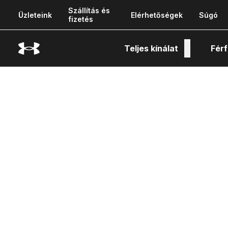
Szállítás és
Üzleteink
Elérhetőségek
Súgó
fizetés
Teljes kínálat
Férf
Tech