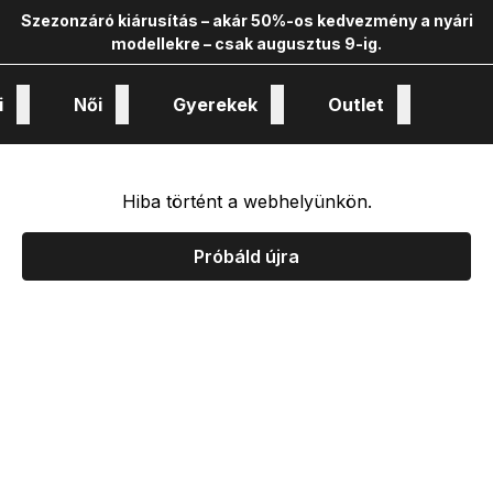
Szezonzáró kiárusítás – akár 50%-os kedvezmény a nyári
modellekre – csak augusztus 9-ig.
i
Női
Gyerekek
Outlet
nológiák és kollekciók
Hiba történt a webhelyünkön.
Próbáld újra