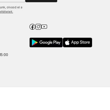
unk, olvasd el a
tételeit.
15:00