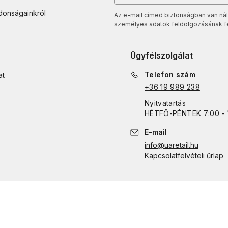
jdonságainkról
Az e-mail címed biztonságban van nál
személyes
adatok feldolgozásának fel
Ügyfélszolgálat
Telefon szám
at
+36 19 989 238
Nyitvatartás
HÉTFŐ
-
PÉNTEK
7:00 - 
E-mail
info@uaretail.hu
Kapcsolatfelvételi űrlap