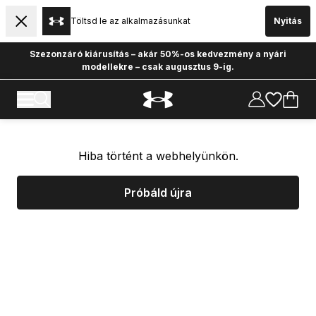
Töltsd le az alkalmazásunkat
Nyitás
Szezonzáró kiárusítás – akár 50%-os kedvezmény a nyári
modellekre – csak augusztus 9-ig.
Hiba történt a webhelyünkön.
Próbáld újra