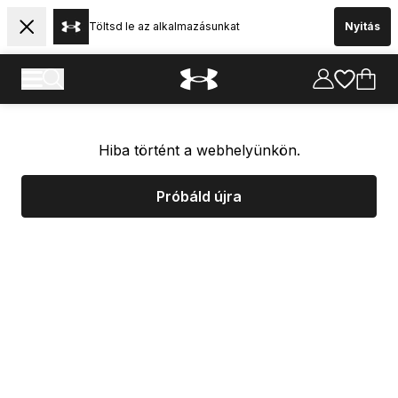
Töltsd le az alkalmazásunkat
Nyitás
Hiba történt a webhelyünkön.
Próbáld újra