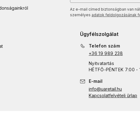
jdonságainkról
Az e-mail címed biztonságban van nál
személyes
adatok feldolgozásának fel
Ügyfélszolgálat
Telefon szám
at
+36 19 989 238
Nyitvatartás
HÉTFŐ
-
PÉNTEK
7:00 - 
E-mail
info@uaretail.hu
Kapcsolatfelvételi űrlap