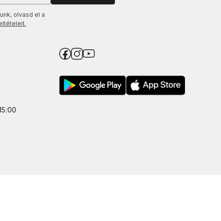
unk, olvasd el a
tételeit.
15:00