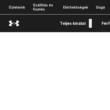
Szállítás és
Üzleteink
Elérhetőségek
Súgó
fizetés
Teljes kínálat
Férf
Tech