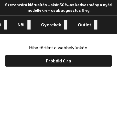
Szezonzáró kiárusítás – akár 50%-os kedvezmény a nyári
modellekre – csak augusztus 9-ig.
i
Női
Gyerekek
Outlet
nológiák és kollekciók
Hiba történt a webhelyünkön.
Próbáld újra