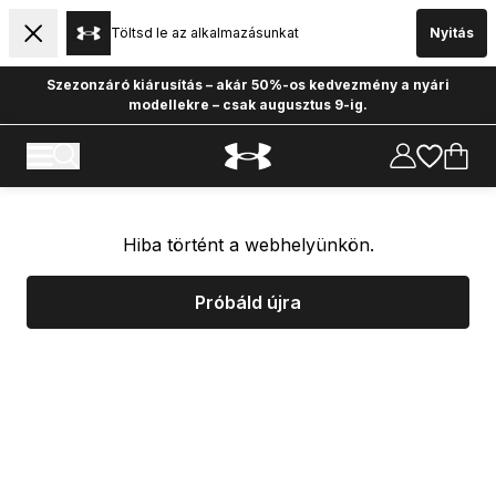
Töltsd le az alkalmazásunkat
Nyitás
Szezonzáró kiárusítás – akár 50%-os kedvezmény a nyári
modellekre – csak augusztus 9-ig.
Hiba történt a webhelyünkön.
Próbáld újra