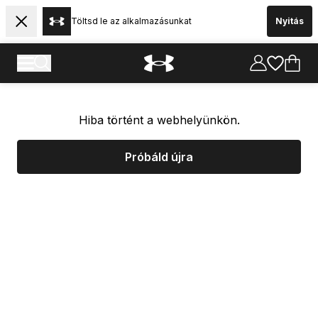
Töltsd le az alkalmazásunkat
Nyitás
Hiba történt a webhelyünkön.
Próbáld újra