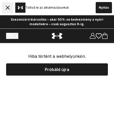
Töltsd le az alkalmazásunkat
Nyitás
Szezonzáró kiárusítás – akár 50%-os kedvezmény a nyári
modellekre – csak augusztus 9-ig.
Hiba történt a webhelyünkön.
Próbáld újra