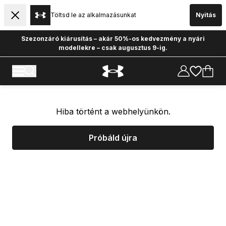
Töltsd le az alkalmazásunkat
Nyitás
Szezonzáró kiárusítás – akár 50%-os kedvezmény a nyári
modellekre – csak augusztus 9-ig.
Hiba történt a webhelyünkön.
Próbáld újra