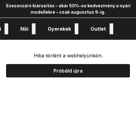
Szezonzáró kiárusítás – akár 50%-os kedvezmény a nyári
modellekre – csak augusztus 9-ig.
i
Női
Gyerekek
Outlet
nológiák és kollekciók
Hiba történt a webhelyünkön.
Próbáld újra