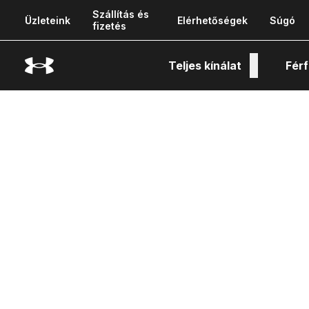
Szállítás és
Üzleteink
Elérhetőségek
Súgó
fizetés
Teljes kínálat
Férf
Tech