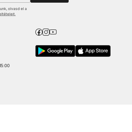
unk, olvasd el a
tételeit.
15:00