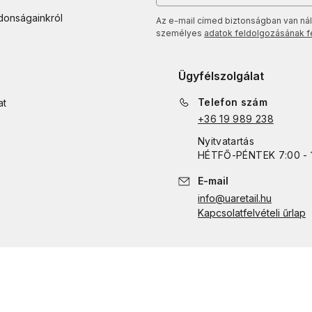
jdonságainkról
Az e-mail címed biztonságban van nál
személyes
adatok feldolgozásának fel
Ügyfélszolgálat
Telefon szám
at
+36 19 989 238
Nyitvatartás
HÉTFŐ
-
PÉNTEK
7:00 - 
E-mail
info@uaretail.hu
Kapcsolatfelvételi űrlap