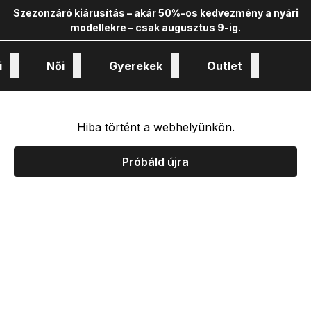
Szezonzáró kiárusítás – akár 50%-os kedvezmény a nyári
modellekre – csak augusztus 9-ig.
i
Női
Gyerekek
Outlet
nológiák és kollekciók
Hiba történt a webhelyünkön.
Próbáld újra