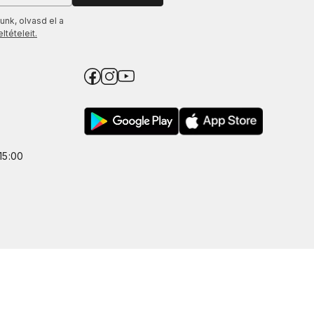
unk, olvasd el a
tételeit.
15:00