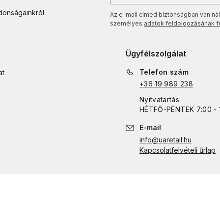
jdonságainkról
Az e-mail címed biztonságban van nál
személyes
adatok feldolgozásának fel
Ügyfélszolgálat
Telefon szám
at
+36 19 989 238
Nyitvatartás
HÉTFŐ
-
PÉNTEK
7:00 - 
E-mail
info@uaretail.hu
Kapcsolatfelvételi űrlap