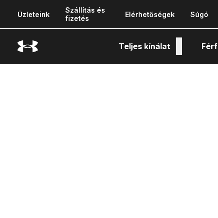
Szállítás és
Üzleteink
Elérhetőségek
Súgó
fizetés
Teljes kínálat
Férf
Tech