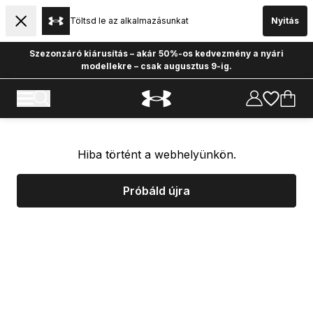
Töltsd le az alkalmazásunkat
Nyitás
Szezonzáró kiárusítás – akár 50%-os kedvezmény a nyári
modellekre – csak augusztus 9-ig.
Hiba történt a webhelyünkön.
Próbáld újra