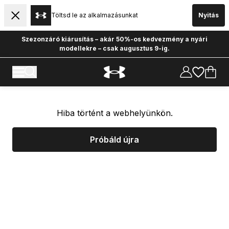
Töltsd le az alkalmazásunkat
Nyitás
Szezonzáró kiárusítás – akár 50%-os kedvezmény a nyári
modellekre – csak augusztus 9-ig.
Hiba történt a webhelyünkön.
Próbáld újra