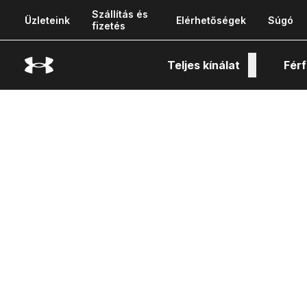
Szállítás és
Üzleteink
Elérhetőségek
Súgó
fizetés
Teljes kínálat
Férf
Tech