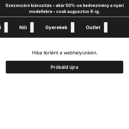
Szezonzáró kiárusítás – akár 50%-os kedvezmény a nyári
modellekre – csak augusztus 9-ig.
i
Női
Gyerekek
Outlet
nológiák és kollekciók
Hiba történt a webhelyünkön.
Próbáld újra