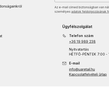
jdonságainkról
Az e-mail címed biztonságban van nál
személyes
adatok feldolgozásának fel
Ügyfélszolgálat
Telefon szám
at
+36 19 989 238
Nyitvatartás
HÉTFŐ
-
PÉNTEK
7:00 - 
E-mail
info@uaretail.hu
Kapcsolatfelvételi űrlap