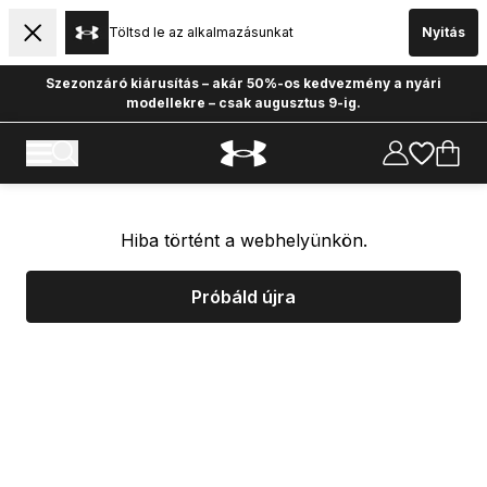
Töltsd le az alkalmazásunkat
Nyitás
Szezonzáró kiárusítás – akár 50%-os kedvezmény a nyári
modellekre – csak augusztus 9-ig.
Hiba történt a webhelyünkön.
Próbáld újra