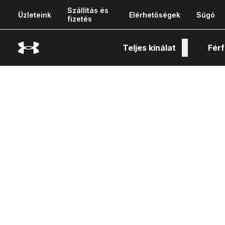
Szállítás és
Üzleteink
Elérhetőségek
Súgó
fizetés
Teljes kínálat
Férf
Tech