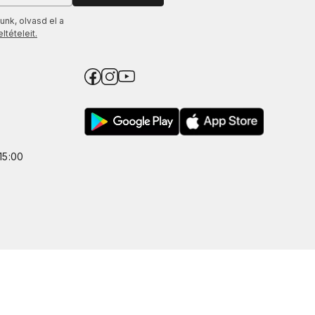
unk, olvasd el a
tételeit.
15:00