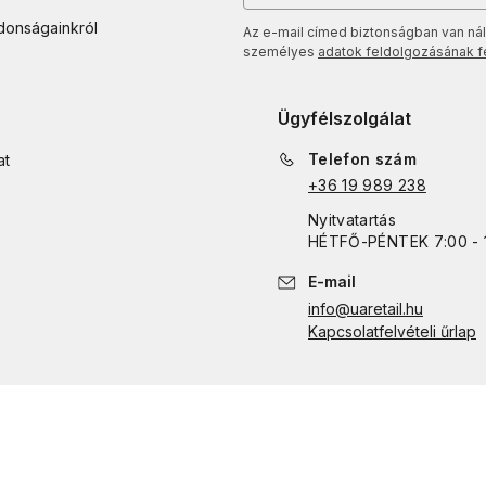
jdonságainkról
Az e-mail címed biztonságban van nál
személyes
adatok feldolgozásának fel
Ügyfélszolgálat
Telefon szám
at
+36 19 989 238
Nyitvatartás
HÉTFŐ
-
PÉNTEK
7:00 - 
E-mail
info@uaretail.hu
Kapcsolatfelvételi űrlap