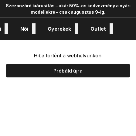
Szezonzáró kiárusítás – akár 50%-os kedvezmény a nyári
modellekre – csak augusztus 9-ig.
i
Női
Gyerekek
Outlet
nológiák és kollekciók
Hiba történt a webhelyünkön.
Próbáld újra