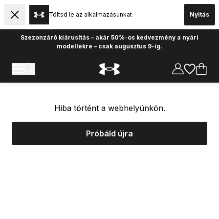
Töltsd le az alkalmazásunkat
Nyitás
Szezonzáró kiárusítás – akár 50%-os kedvezmény a nyári
modellekre – csak augusztus 9-ig.
Hiba történt a webhelyünkön.
Próbáld újra