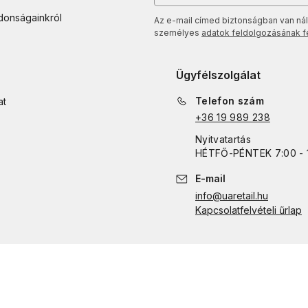
jdonságainkról
Az e-mail címed biztonságban van nál
személyes
adatok feldolgozásának fel
Ügyfélszolgálat
Telefon szám
at
+36 19 989 238
Nyitvatartás
HÉTFŐ
-
PÉNTEK
7:00 - 
E-mail
info@uaretail.hu
Kapcsolatfelvételi űrlap