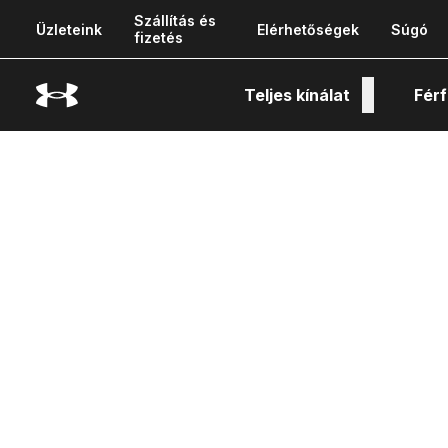
Szállítás és
Üzleteink
Elérhetőségek
Súgó
fizetés
Teljes kínálat
Férf
Tech