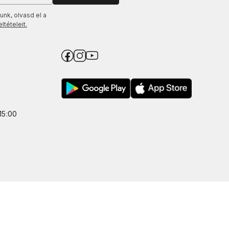
unk, olvasd el a
tételeit.
15:00