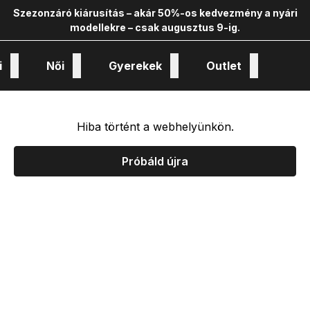
Szezonzáró kiárusítás – akár 50%-os kedvezmény a nyári
modellekre – csak augusztus 9-ig.
i
Női
Gyerekek
Outlet
nológiák és kollekciók
Hiba történt a webhelyünkön.
Próbáld újra