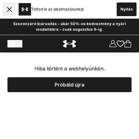
Töltsd le az alkalmazásunkat
Nyitás
Szezonzáró kiárusítás – akár 50%-os kedvezmény a nyári
modellekre – csak augusztus 9-ig.
Hiba történt a webhelyünkön.
Próbáld újra