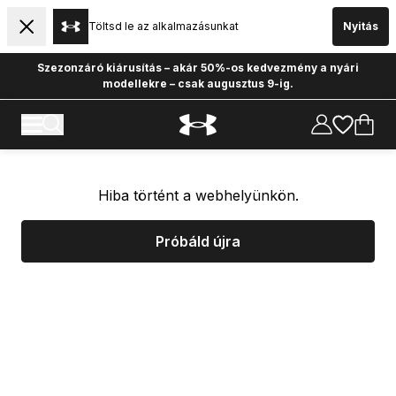
Töltsd le az alkalmazásunkat
Nyitás
Szezonzáró kiárusítás – akár 50%-os kedvezmény a nyári
modellekre – csak augusztus 9-ig.
Hiba történt a webhelyünkön.
Próbáld újra