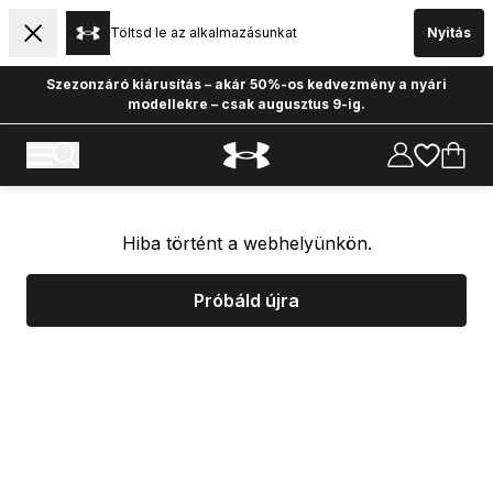
Töltsd le az alkalmazásunkat
Nyitás
Szezonzáró kiárusítás – akár 50%-os kedvezmény a nyári
modellekre – csak augusztus 9-ig.
Hiba történt a webhelyünkön.
Próbáld újra