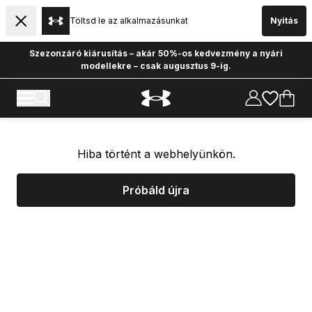
Töltsd le az alkalmazásunkat
Nyitás
Szezonzáró kiárusítás – akár 50%-os kedvezmény a nyári
modellekre – csak augusztus 9-ig.
Hiba történt a webhelyünkön.
Próbáld újra