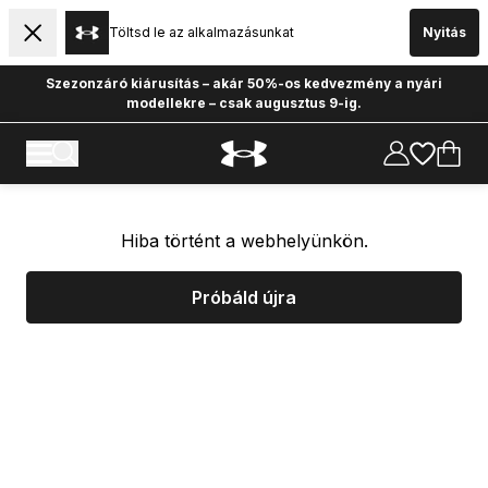
Töltsd le az alkalmazásunkat
Nyitás
Szezonzáró kiárusítás – akár 50%-os kedvezmény a nyári
modellekre – csak augusztus 9-ig.
Hiba történt a webhelyünkön.
Próbáld újra