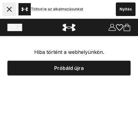
Töltsd le az alkalmazásunkat
Nyitás
Hiba történt a webhelyünkön.
Próbáld újra