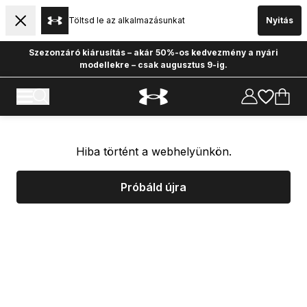
Töltsd le az alkalmazásunkat
Nyitás
Szezonzáró kiárusítás – akár 50%-os kedvezmény a nyári
modellekre – csak augusztus 9-ig.
Hiba történt a webhelyünkön.
Próbáld újra