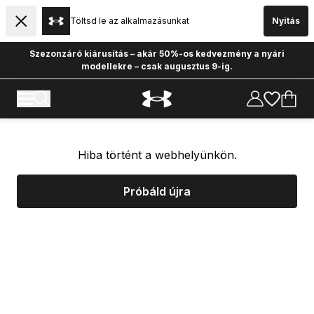
Töltsd le az alkalmazásunkat
Nyitás
Szezonzáró kiárusítás – akár 50%-os kedvezmény a nyári
modellekre – csak augusztus 9-ig.
Hiba történt a webhelyünkön.
Próbáld újra