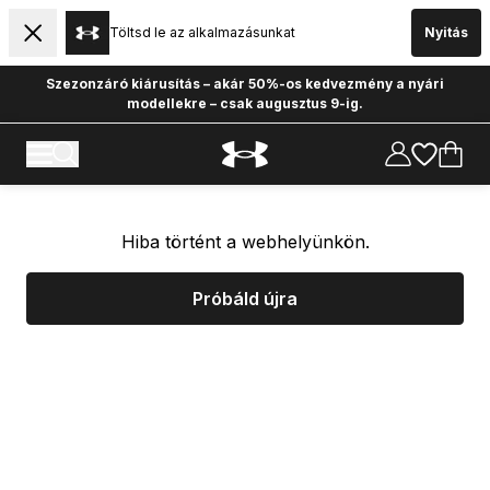
Töltsd le az alkalmazásunkat
Nyitás
Szezonzáró kiárusítás – akár 50%-os kedvezmény a nyári
modellekre – csak augusztus 9-ig.
Hiba történt a webhelyünkön.
Próbáld újra