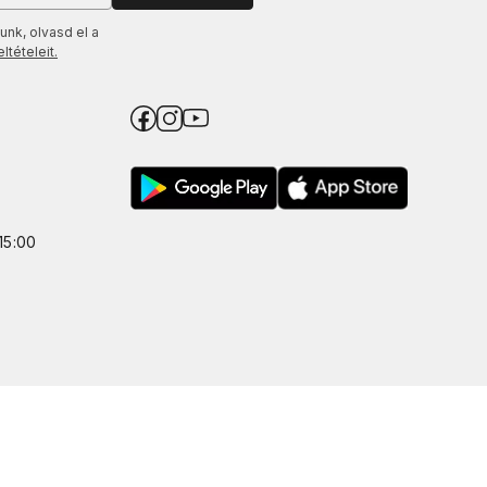
unk, olvasd el a
tételeit.
15:00