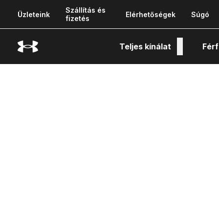
Szállítás és
Üzleteink
Elérhetőségek
Súgó
fizetés
Teljes kínálat
Férf
Tech