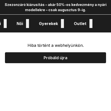
Szezonzáró kiárusítás – akár 50%-os kedvezmény a nyári
modellekre – csak augusztus 9-ig.
i
Női
Gyerekek
Outlet
nológiák és kollekciók
Hiba történt a webhelyünkön.
Próbáld újra