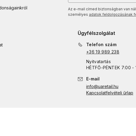
jdonságainkról
Az e-mail címed biztonságban van nál
személyes
adatok feldolgozásának fel
Ügyfélszolgálat
Telefon szám
at
+36 19 989 238
Nyitvatartás
HÉTFŐ
-
PÉNTEK
7:00 - 
E-mail
info@uaretail.hu
Kapcsolatfelvételi űrlap